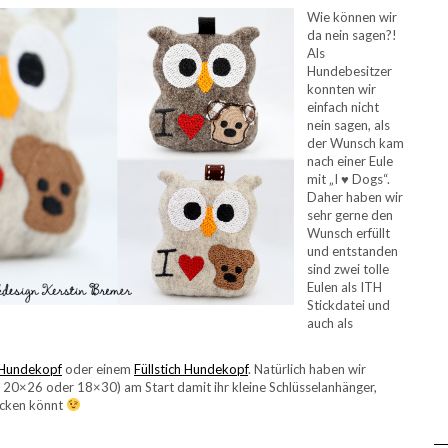
Wie können wir
da nein sagen?!
Als
Hundebesitzer
konnten wir
einfach nicht
nein sagen, als
der Wunsch kam
nach einer Eule
mit „I ♥ Dogs“.
Daher haben wir
sehr gerne den
Wunsch erfüllt
und entstanden
sind zwei tolle
Eulen als ITH
Stickdatei und
auch als
 Hundekopf
oder einem
Füllstich Hundekopf
. Natürlich haben wir
20×26 oder 18×30) am Start damit ihr kleine Schlüsselanhänger,
icken könnt