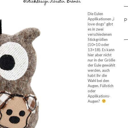
Die Eulen
Applikationen „i
P
love dogs“ gibt
es in zwei
verschiedenen
Stickgrößen
(10×10 oder
13×18). Es kann
hier aber nicht
nur in der Größe
der Eule gewählt
werden, auch
habt Ihr die
Wahl bei den
Augen. Füllstich
oder
Applikations-
Augen?