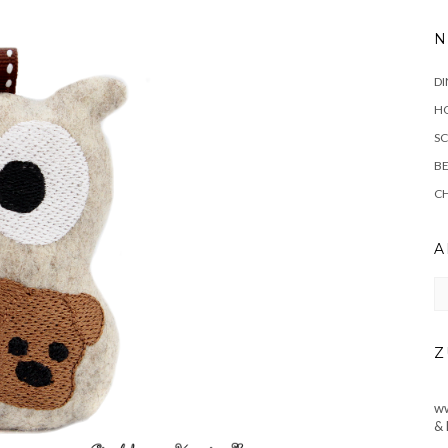
N
DI
HO
SC
BE
C
A
Ar
Z
ww
& 