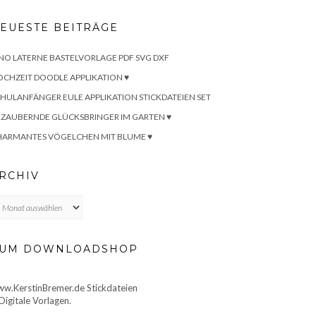
EUESTE BEITRÄGE
NO LATERNE BASTELVORLAGE PDF SVG DXF
CHZEIT DOODLE APPLIKATION ♥
HULANFÄNGER EULE APPLIKATION STICKDATEIEN SET
ZAUBERNDE GLÜCKSBRINGER IM GARTEN ♥
HARMANTES VÖGELCHEN MIT BLUME ♥
RCHIV
chiv
UM DOWNLOADSHOP
w.KerstinBremer.de Stickdateien
Digitale Vorlagen.