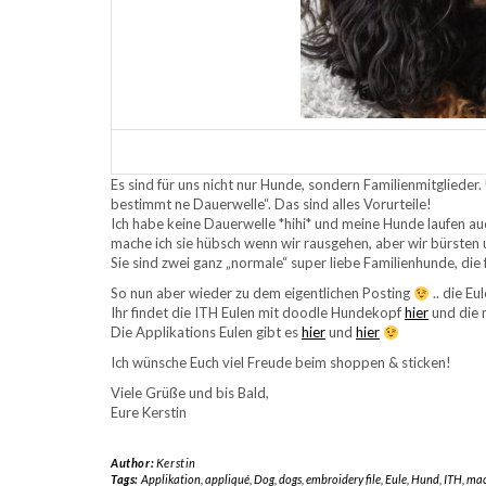
Es sind für uns nicht nur Hunde, sondern Familienmitglieder
bestimmt ne Dauerwelle“. Das sind alles Vorurteile!
Ich habe keine Dauerwelle *hihi* und meine Hunde laufen au
mache ich sie hübsch wenn wir rausgehen, aber wir bürsten
Sie sind zwei ganz „normale“ super liebe Familienhunde, die 
So nun aber wieder zu dem eigentlichen Posting
.. die Eul
Ihr findet die ITH Eulen mit doodle Hundekopf
hier
und die 
Die Applikations Eulen gibt es
hier
und
hier
Ich wünsche Euch viel Freude beim shoppen & sticken!
Viele Grüße und bis Bald,
Eure Kerstin
Author:
Kerstin
Tags:
Applikation
,
appliqué
,
Dog
,
dogs
,
embroidery file
,
Eule
,
Hund
,
ITH
,
mac