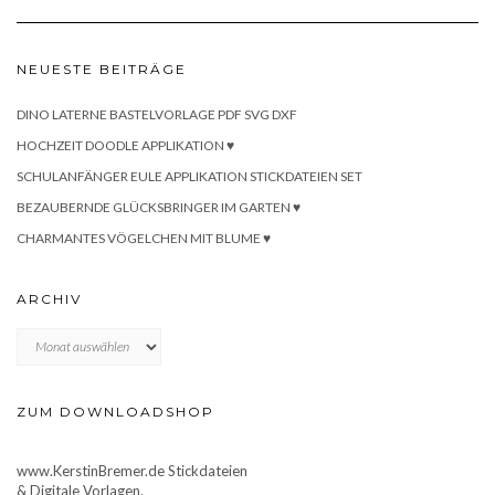
NEUESTE BEITRÄGE
DINO LATERNE BASTELVORLAGE PDF SVG DXF
HOCHZEIT DOODLE APPLIKATION ♥
SCHULANFÄNGER EULE APPLIKATION STICKDATEIEN SET
BEZAUBERNDE GLÜCKSBRINGER IM GARTEN ♥
CHARMANTES VÖGELCHEN MIT BLUME ♥
ARCHIV
Archiv
ZUM DOWNLOADSHOP
www.KerstinBremer.de Stickdateien
& Digitale Vorlagen.