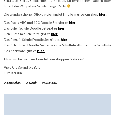
Schultüte, Shirts, Geldbeutel, Turnbeutel, Stiftemäppchen, Jacken oder
für auf die Wimpel zur Schulanfangs-Party
Die wunderschönen Stickdateien findet Ihr alle in unserem Shop
hier
.
Das Fuchs ABC und 123 Doodle Set gibt es
hier
.
Das Eulen Schule Doodle Set gibt es
hier
.
Den Fuchs mit Schultüte gibt es
hier
.
Das Pinguin Schule Doodle Set gibt es
hier
.
Das Schultüten Doodle Set, sowie die Schultüte ABC und die Schultüte
123 Stickdatei gibt es
hier
Ich wünsche Euch viel Freude beim shoppen & sticken!
Viele Grüße und bis Bald,
Eure Kerstin
Uncategorized
-
by
Kerstin
-
0 Comments