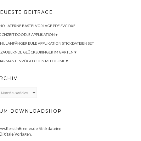
EUESTE BEITRÄGE
NO LATERNE BASTELVORLAGE PDF SVG DXF
CHZEIT DOODLE APPLIKATION ♥
HULANFÄNGER EULE APPLIKATION STICKDATEIEN SET
ZAUBERNDE GLÜCKSBRINGER IM GARTEN ♥
HARMANTES VÖGELCHEN MIT BLUME ♥
RCHIV
chiv
UM DOWNLOADSHOP
w.KerstinBremer.de Stickdateien
Digitale Vorlagen.