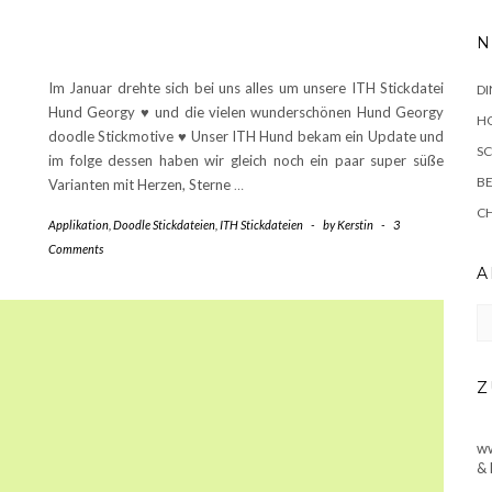
N
Im Januar drehte sich bei uns alles um unsere ITH Stickdatei
DI
Hund Georgy ♥ und die vielen wunderschönen Hund Georgy
HO
doodle Stickmotive ♥ Unser ITH Hund bekam ein Update und
SC
im folge dessen haben wir gleich noch ein paar super süße
BE
Varianten mit Herzen, Sterne
…
C
Applikation
,
Doodle Stickdateien
,
ITH Stickdateien
-
by
Kerstin
-
3
Comments
A
Ar
Z
ww
& 