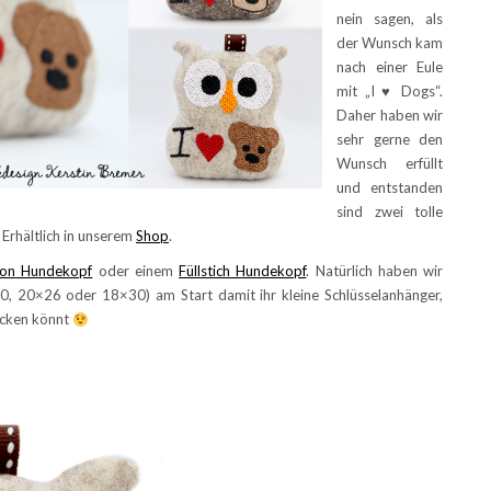
nein sagen, als
der Wunsch kam
nach einer Eule
mit „I ♥ Dogs“.
Daher haben wir
sehr gerne den
Wunsch erfüllt
und entstanden
sind zwei tolle
 Erhältlich in unserem
Shop
.
ion Hundekopf
oder einem
Füllstich Hundekopf
. Natürlich haben wir
, 20×26 oder 18×30) am Start damit ihr kleine Schlüsselanhänger,
icken könnt