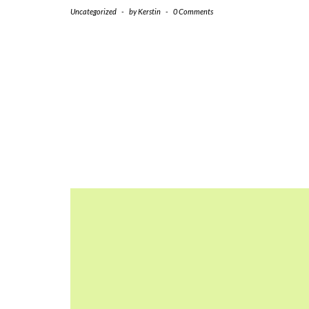
Uncategorized
-
by
Kerstin
-
0 Comments