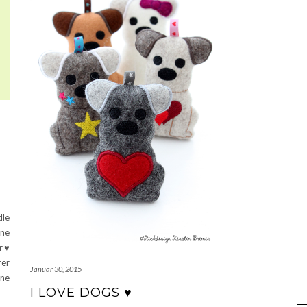
le
ne
er♥
rer
Januar 30, 2015
öne
I LOVE DOGS ♥