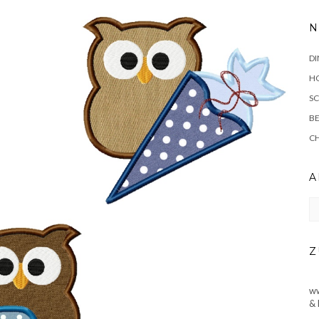
N
DI
HO
SC
BE
C
A
Ar
Z
ww
& 