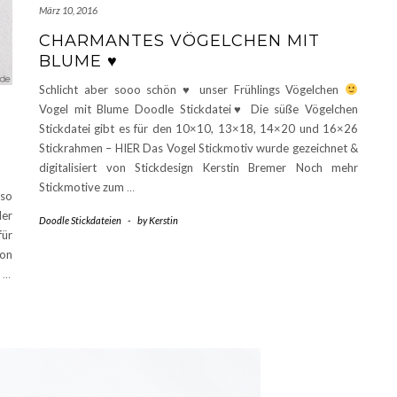
März 10, 2016
CHARMANTES VÖGELCHEN MIT
BLUME ♥
Schlicht aber sooo schön
♥
unser Frühlings Vögelchen
Vogel mit Blume Doodle Stickdatei
♥
Die süße Vögelchen
Stickdatei gibt es für den 10×10, 13×18, 14×20 und 16×26
Stickrahmen – HIER Das Vogel Stickmotiv wurde gezeichnet &
digitalisiert von Stickdesign Kerstin Bremer Noch mehr
Stickmotive zum
…
 so
der
Doodle Stickdateien
-
by
Kerstin
für
ion
n
…