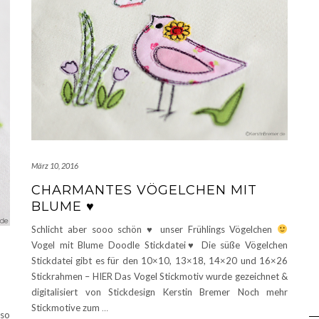
März 10, 2016
CHARMANTES VÖGELCHEN MIT
BLUME ♥
Schlicht aber sooo schön
♥
unser Frühlings Vögelchen
Vogel mit Blume Doodle Stickdatei
♥
Die süße Vögelchen
Stickdatei gibt es für den 10×10, 13×18, 14×20 und 16×26
Stickrahmen – HIER Das Vogel Stickmotiv wurde gezeichnet &
digitalisiert von Stickdesign Kerstin Bremer Noch mehr
Stickmotive zum
…
 so