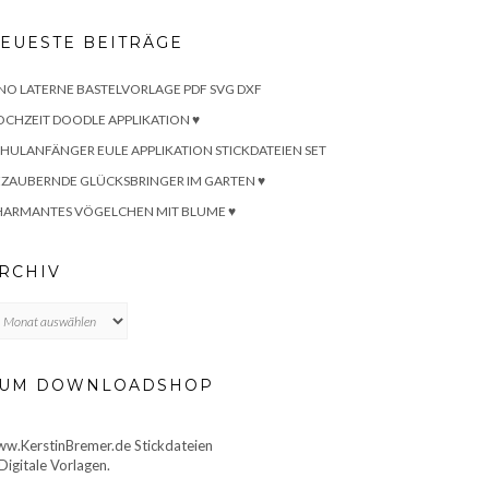
EUESTE BEITRÄGE
NO LATERNE BASTELVORLAGE PDF SVG DXF
CHZEIT DOODLE APPLIKATION ♥
HULANFÄNGER EULE APPLIKATION STICKDATEIEN SET
ZAUBERNDE GLÜCKSBRINGER IM GARTEN ♥
HARMANTES VÖGELCHEN MIT BLUME ♥
RCHIV
chiv
UM DOWNLOADSHOP
w.KerstinBremer.de Stickdateien
Digitale Vorlagen.