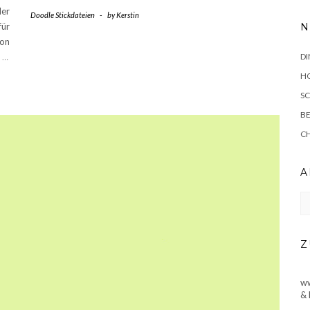
der
Doodle Stickdateien
-
by
Kerstin
für
N
ion
n
…
DI
HO
SC
BE
C
A
Ar
Z
ww
& 