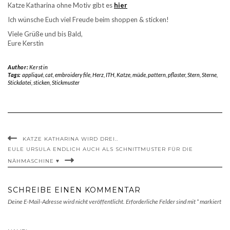
Katze Katharina ohne Motiv gibt es
hier
Ich wünsche Euch viel Freude beim shoppen & sticken!
Viele Grüße und bis Bald,
Eure Kerstin
Author:
Kerstin
Tags:
appliqué
,
cat
,
embroidery file
,
Herz
,
ITH
,
Katze
,
müde
,
pattern
,
pflaster
,
Stern
,
Sterne
,
Stickdatei
,
sticken
,
Stickmuster
KATZE KATHARINA WIRD DREI..
EULE URSULA ENDLICH AUCH ALS SCHNITTMUSTER FÜR DIE
NÄHMASCHINE ♥
SCHREIBE EINEN KOMMENTAR
Deine E-Mail-Adresse wird nicht veröffentlicht.
Erforderliche Felder sind mit
*
markiert