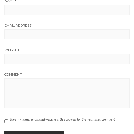
NAME
*
EMAIL ADDRESS
*
WEBSITE
COMMENT
Save my name, email, and website in this browser for the next time I comment.