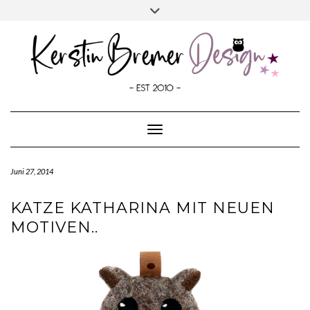
SOCIALMEDIA
Skip
Toggle
to
header
content
Toggle Navigation
Juni 27, 2014
KATZE KATHARINA MIT NEUEN
MOTIVEN..