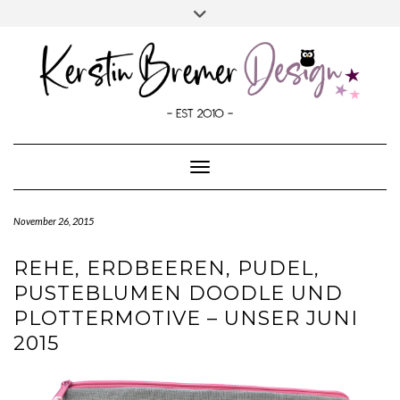
SOCIALMEDIA
Skip
Toggle
to
header
content
Toggle Navigation
November 26, 2015
REHE, ERDBEEREN, PUDEL,
PUSTEBLUMEN DOODLE UND
PLOTTERMOTIVE – UNSER JUNI
2015