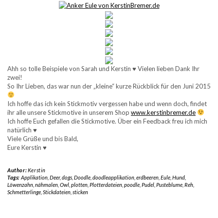
Ahh so tolle Beispiele von Sarah und Kerstin ♥ Vielen lieben Dank Ihr
zwei!
So Ihr Lieben, das war nun der „kleine“ kurze Rückblick für den Juni 2015
Ich hoffe das ich kein Stickmotiv vergessen habe und wenn doch, findet
ihr alle unsere Stickmotive in unserem Shop
www.kerstinbremer.de
Ich hoffe Euch gefallen die Stickmotive. Über ein Feedback freu ich mich
natürlich ♥
Viele Grüße und bis Bald,
Eure Kerstin ♥
Author:
Kerstin
Tags:
Applikation
,
Deer
,
dogs
,
Doodle
,
doodleapplikation
,
erdbeeren
,
Eule
,
Hund
,
Löwenzahn
,
nähmalen
,
Owl
,
plotten
,
Plotterdateien
,
poodle
,
Pudel
,
Pusteblume
,
Reh
,
Schmetterlinge
,
Stickdateien
,
sticken