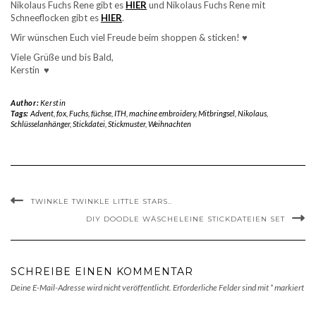
Nikolaus Fuchs Rene gibt es
HIER
und Nikolaus Fuchs Rene mit
Schneeflocken gibt es
HIER
.
Wir wünschen Euch viel Freude beim shoppen & sticken!
♥
Viele Grüße und bis Bald,
Kerstin
♥
Author:
Kerstin
Tags:
Advent
,
fox
,
Fuchs
,
füchse
,
ITH
,
machine embroidery
,
Mitbringsel
,
Nikolaus
,
Schlüsselanhänger
,
Stickdatei
,
Stickmuster
,
Weihnachten
TWINKLE TWINKLE LITTLE STARS..
DIY DOODLE WÄSCHELEINE STICKDATEIEN SET
SCHREIBE EINEN KOMMENTAR
Deine E-Mail-Adresse wird nicht veröffentlicht.
Erforderliche Felder sind mit
*
markiert