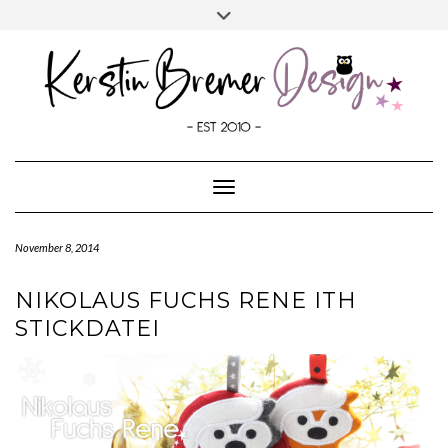
SOCIALMEDIA
Skip
Toggle
to
header
content
Toggle Navigation
November 8, 2014
NIKOLAUS FUCHS RENE ITH
STICKDATEI