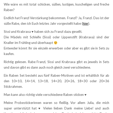
Wie wäre es mit total schicken, süßen, lustigen, kuscheligen und freche
Raben?
Endlich hat Franzl Verstärkung bekommen. Franzl? Ja, Franzl. Das ist der
süße Rabe, den ich Euch letztes Jahr vorgestellt habe (
hier
).
Sissi und Krabraxa ♥ haben sich zu Franzl dazu gesellt.
Die Mädels mit Schleife (Sissi) oder Lippenstift (Krabraxa) sind der
Knaller im Frühling und überhaupt
Entweder könnt Ihr sie einzeln erwerben oder aber es gibt sie in Sets zu
kaufen.
Richtig gelesen. Rabe Franzl, Sissi und Krabraxa gibt es jeweils in Sets
und davon gibt es dann auch noch gleich zwei verschiedene.
Ein Raben Set besteht aus fünf Raben-Motiven und ist erhältlich für ab
den 10×10, 14×14, 13×18, 14×20, 20×26, 18×30 oder 20×36
Stickrahmen.
Man kann also richtig viele verschiedene Raben sticken ♥
Meine Probestickerinnen waren so fleißig. Vor allem Julia, die mich
super unterstützt hat ♥ Vielen lieben Dank meine Liebe! und auch