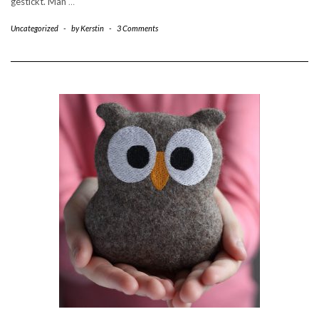
gestickt. Man
…
Uncategorized
-
by
Kerstin
-
3 Comments