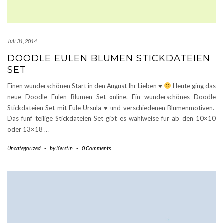
Juli 31, 2014
DOODLE EULEN BLUMEN STICKDATEIEN
SET
Einen wunderschönen Start in den August Ihr Lieben
♥
Heute ging das
neue Doodle Eulen Blumen Set online. Ein wunderschönes Doodle
Stickdateien Set mit Eule Ursula
♥
und verschiedenen Blumenmotiven.
Das fünf teilige Stickdateien Set gibt es wahlweise für ab den 10×10
oder 13×18
…
Uncategorized
-
by
Kerstin
-
0 Comments