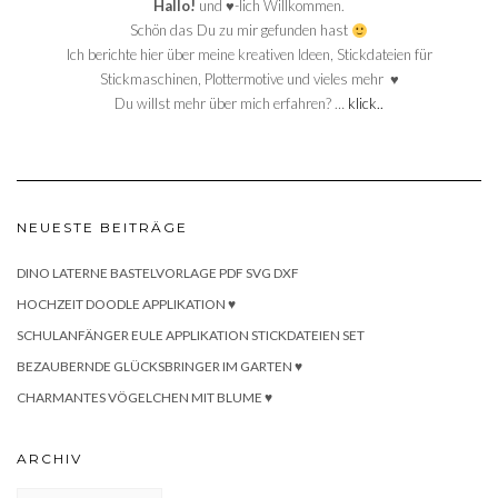
Hallo!
und ♥-lich Willkommen.
Schön das Du zu mir gefunden hast
Ich berichte hier über meine kreativen Ideen, Stickdateien für
Stickmaschinen, Plottermotive und vieles mehr ♥
Du willst mehr über mich erfahren? …
klick..
NEUESTE BEITRÄGE
DINO LATERNE BASTELVORLAGE PDF SVG DXF
HOCHZEIT DOODLE APPLIKATION ♥
SCHULANFÄNGER EULE APPLIKATION STICKDATEIEN SET
BEZAUBERNDE GLÜCKSBRINGER IM GARTEN ♥
CHARMANTES VÖGELCHEN MIT BLUME ♥
ARCHIV
Archiv