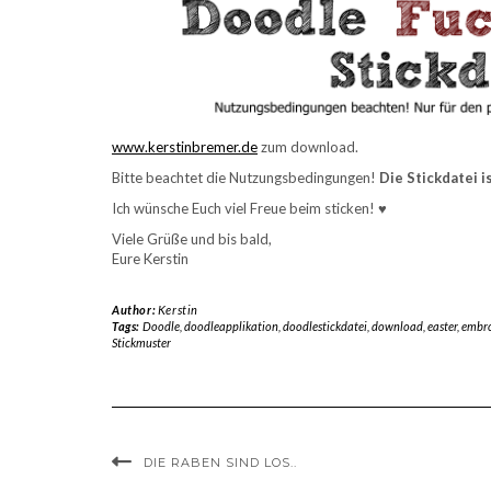
www.kerstinbremer.de
zum download.
Bitte beachtet die Nutzungsbedingungen!
Die Stickdatei i
Ich wünsche Euch viel Freue beim sticken! ♥
Viele Grüße und bis bald,
Eure Kerstin
Author:
Kerstin
Tags:
Doodle
,
doodleapplikation
,
doodlestickdatei
,
download
,
easter
,
embroi
Stickmuster
DIE RABEN SIND LOS..