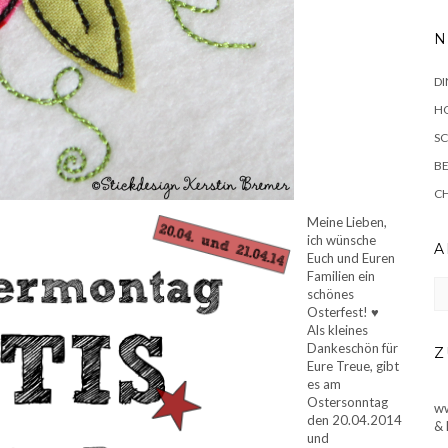
N
DI
HO
SC
BE
C
Meine Lieben,
ich wünsche
A
Euch und Euren
Familien ein
Ar
schönes
Osterfest! ♥
Als kleines
Dankeschön für
Z
Eure Treue, gibt
es am
Ostersonntag
ww
den 20.04.2014
& 
und