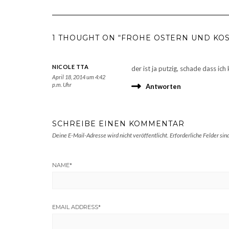
1 THOUGHT ON “FROHE OSTERN UND KOS
NICOLE TTA
der ist ja putzig, schade dass ic
April 18, 2014 um 4:42
p.m. Uhr
Antworten
SCHREIBE EINEN KOMMENTAR
Deine E-Mail-Adresse wird nicht veröffentlicht.
Erforderliche Felder sin
NAME
*
EMAIL ADDRESS
*