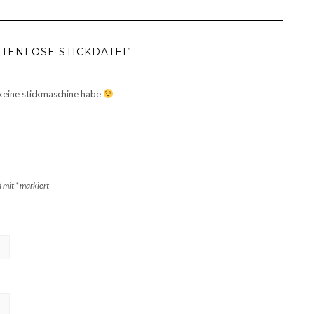
TENLOSE STICKDATEI”
h keine stickmaschine habe
d mit
*
markiert