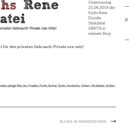
Ostermontag
21.04.2014 die
Fuchs Rene
Doodle
P
Stickdatei
GRATIS in
meinem Shop
st für den privaten Gebrauch. Private use only!
dery design files
,
fox
,
Freebie
,
Fuchs
,
füchse
,
Gratis
,
Kostenlos
,
Ostern
,
Stickdatei
,
sticken
,
EULEN IM MONDESCHEIN..