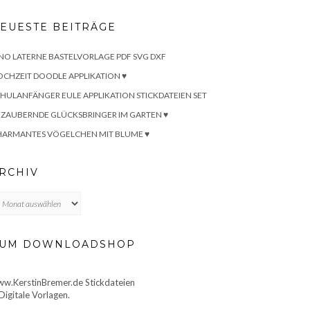
EUESTE BEITRÄGE
NO LATERNE BASTELVORLAGE PDF SVG DXF
CHZEIT DOODLE APPLIKATION ♥
HULANFÄNGER EULE APPLIKATION STICKDATEIEN SET
ZAUBERNDE GLÜCKSBRINGER IM GARTEN ♥
HARMANTES VÖGELCHEN MIT BLUME ♥
RCHIV
chiv
UM DOWNLOADSHOP
w.KerstinBremer.de Stickdateien
Digitale Vorlagen.