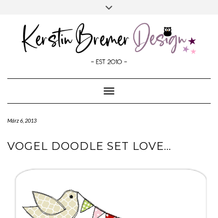
SOCIALMEDIA
Skip
Toggle
to
header
content
Toggle Navigation
März 6, 2013
VOGEL DOODLE SET LOVE…