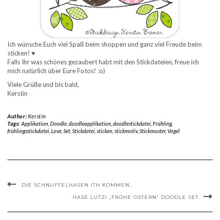
Ich wünsche Euch viel Spaß beim shoppen und ganz viel Freude beim
sticken! ♥
Falls Ihr was schönes gezaubert habt mit den Stickdateien, freue ich
mich natürlich über Eure Fotos! :o)
Viele Grüße und bis bald,
Kerstin
Author:
Kerstin
Tags:
Applikation
,
Doodle
,
doodleapplikation
,
doodlestickdatei
,
Frühling
,
frühlingsstickdatei
,
Love
,
Set
,
Stickdatei
,
sticken
,
stickmotiv
,
Stickmuster
,
Vogel
DIE SCHNUFFELHASEN ITH KOMMEN..
HASE LUTZI „FROHE OSTERN“ DOODLE SET