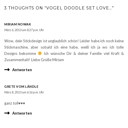
3 THOUGHTS ON “VOGEL DOODLE SET LOVE…”
MIRIAM NOWAK
März 6, 2013 um 8:27 p.m. Uhr
Wow, dein Stickdesign ist unglaublich schön! Leider habe ich noch keine
Stickmaschine, aber sobald ich eine habe, weiß ich ja wo ich tolle
Designs bekomme
Ich wünsche Dir & deiner Familie viel Kraft &
Zusammenhalt! Liebe Grüße Miriam
Antworten
GRETE VOM LÄNDLE
März 8, 2013 um 6:16 p.m. Uhr
ganz toll♥♥♥
Antworten