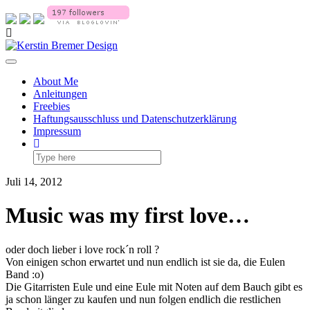
Skip
Socialmedia
to
Toggle
content
header
Toggle Navigation
About Me
Anleitungen
Freebies
Haftungsausschluss und Datenschutzerklärung
Impressum
Juli 14, 2012
Music was my first love…
oder doch lieber i love rock´n roll ?
Von einigen schon erwartet und nun endlich ist sie da, die Eulen
Band :o)
Die Gitarristen Eule und eine Eule mit Noten auf dem Bauch gibt es
ja schon länger zu kaufen und nun folgen endlich die restlichen