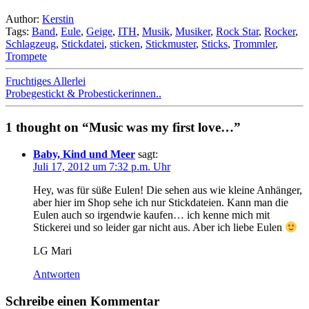
Author:
Kerstin
Tags:
Band
,
Eule
,
Geige
,
ITH
,
Musik
,
Musiker
,
Rock Star
,
Rocker
,
Schlagzeug
,
Stickdatei
,
sticken
,
Stickmuster
,
Sticks
,
Trommler
,
Trompete
Fruchtiges Allerlei
Probegestickt & Probestickerinnen..
1 thought on “Music was my first love…”
Baby, Kind und Meer
sagt:
Juli 17, 2012 um 7:32 p.m. Uhr
Hey, was für süße Eulen! Die sehen aus wie kleine Anhänger,
aber hier im Shop sehe ich nur Stickdateien. Kann man die
Eulen auch so irgendwie kaufen… ich kenne mich mit
Stickerei und so leider gar nicht aus. Aber ich liebe Eulen
LG Mari
Antworten
Schreibe einen Kommentar