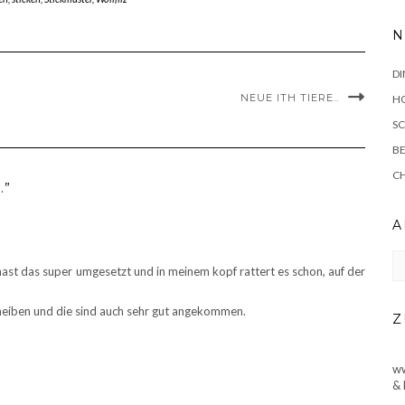
N
DI
NEUE ITH TIERE..
HO
SC
BE
C
.”
A
Ar
 hast das super umgesetzt und in meinem kopf rattert es schon, auf der
scheiben und die sind auch sehr gut angekommen.
Z
ww
& 