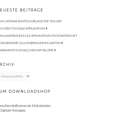
EUESTE BEITRÄGE
NO LATERNE BASTELVORLAGE PDF SVG DXF
CHZEIT DOODLE APPLIKATION ♥
HULANFÄNGER EULE APPLIKATION STICKDATEIEN SET
ZAUBERNDE GLÜCKSBRINGER IM GARTEN ♥
HARMANTES VÖGELCHEN MIT BLUME ♥
RCHIV
chiv
UM DOWNLOADSHOP
w.KerstinBremer.de Stickdateien
Digitale Vorlagen.