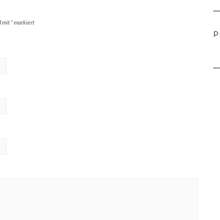
d mit
*
markiert
P