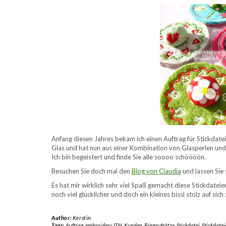
Anfang diesen Jahres bekam ich einen Auftrag für Stickdatei
Glas und hat nun aus einer Kombination von Glasperlen und
Ich bin begeistert und finde Sie alle soooo schöööön.
Besuchen Sie doch mal den
Blog von Claudia
und lassen Sie
Es hat mir wirklich sehr viel Spaß gemacht diese Stickdatei
noch viel glücklicher und doch ein kleines bissl stolz auf sich 
Author:
Kerstin
Tags:
Auftrag
,
embroidery
,
ITH
,
Kunden
,
Ringaufsätze
,
Stickdatei
,
Stickdatei