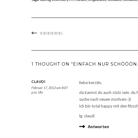
EIEIEIEIEIEI…
1 THOUGHT ON “EINFACH NUR SCHÖÖÖN.
CLAUDI
liebe kerstin,
Februar 17, 2012 um 8:07
da kannst du auch stolz sein. du
p.m. Uhr
suche nach neuen motiven:-))
ich bin total happy mit den filz
lg. claudi
Antworten