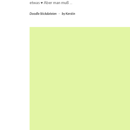
etwas
♥
Aber man muß
…
Doodle Stickdateien
-
by
Kerstin