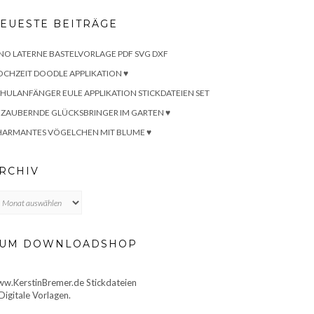
EUESTE BEITRÄGE
NO LATERNE BASTELVORLAGE PDF SVG DXF
CHZEIT DOODLE APPLIKATION ♥
HULANFÄNGER EULE APPLIKATION STICKDATEIEN SET
ZAUBERNDE GLÜCKSBRINGER IM GARTEN ♥
HARMANTES VÖGELCHEN MIT BLUME ♥
RCHIV
chiv
UM DOWNLOADSHOP
w.KerstinBremer.de Stickdateien
Digitale Vorlagen.