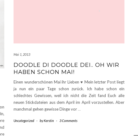
Mai 1, 2013
DOODLE DI DOODLE DEI.. OH WIR
HABEN SCHON MAI!
Einen wunderschönen Mai ihr Lieben ♥ Mein letzter Post liegt
ja nun ein paar Tage schon zurück. Ich habe schon ein
schlechtes Gewissen, weil ich nicht die Zeit fand Euch alle
neuen Stickdateien aus dem April im April vorzustellen. Aber
ion
manchmal gehen gewisse Dinge vor
…
ln,
ere
Uncategorized
-
by
Kerstin
-
3 Comments
und
ere