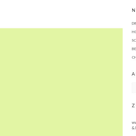
N
DI
HO
SC
BE
C
A
Ar
Z
ww
& 