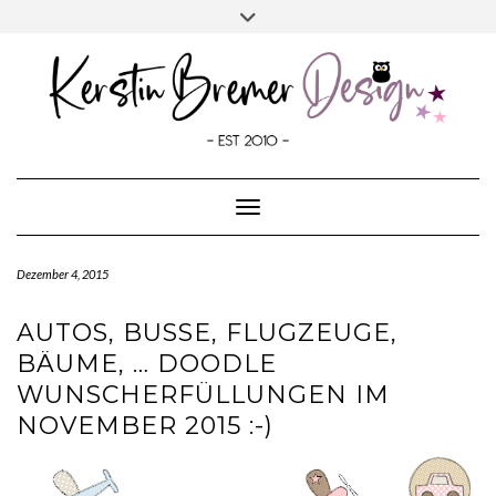
SOCIALMEDIA
Skip
Toggle
to
header
content
Toggle Navigation
Dezember 4, 2015
AUTOS, BUSSE, FLUGZEUGE,
BÄUME, … DOODLE
WUNSCHERFÜLLUNGEN IM
NOVEMBER 2015 :-)