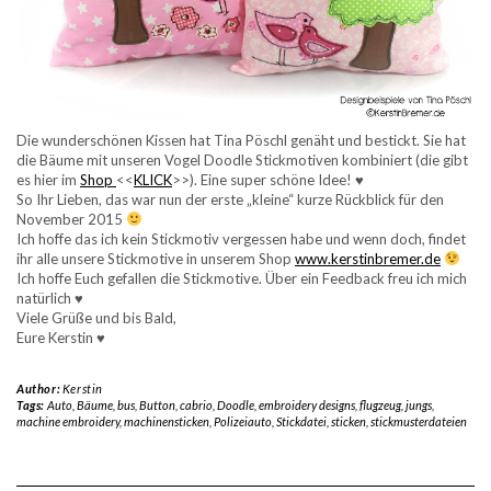
Die wunderschönen Kissen hat Tina Pöschl genäht und bestickt. Sie hat
die Bäume mit unseren Vogel Doodle Stickmotiven kombiniert (die gibt
es hier im
Shop
<<
KLICK
>>). Eine super schöne Idee! ♥
So Ihr Lieben, das war nun der erste „kleine“ kurze Rückblick für den
November 2015
Ich hoffe das ich kein Stickmotiv vergessen habe und wenn doch, findet
ihr alle unsere Stickmotive in unserem Shop
www.kerstinbremer.de
Ich hoffe Euch gefallen die Stickmotive. Über ein Feedback freu ich mich
natürlich ♥
Viele Grüße und bis Bald,
Eure Kerstin ♥
Author:
Kerstin
Tags:
Auto
,
Bäume
,
bus
,
Button
,
cabrio
,
Doodle
,
embroidery designs
,
flugzeug
,
jungs
,
machine embroidery
,
machinensticken
,
Polizeiauto
,
Stickdatei
,
sticken
,
stickmusterdateien