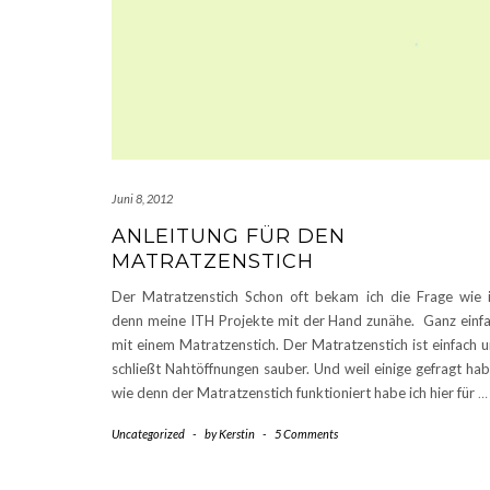
Juni 8, 2012
ANLEITUNG FÜR DEN
MATRATZENSTICH
Der Matratzenstich Schon oft bekam ich die Frage wie 
denn meine ITH Projekte mit der Hand zunähe. Ganz einf
mit einem Matratzenstich. Der Matratzenstich ist einfach 
schließt Nahtöffnungen sauber. Und weil einige gefragt ha
wie denn der Matratzenstich funktioniert habe ich hier für
…
Uncategorized
-
by
Kerstin
-
5 Comments