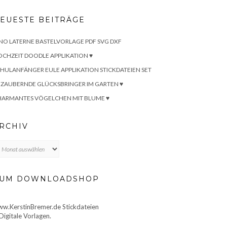
EUESTE BEITRÄGE
NO LATERNE BASTELVORLAGE PDF SVG DXF
CHZEIT DOODLE APPLIKATION ♥
HULANFÄNGER EULE APPLIKATION STICKDATEIEN SET
ZAUBERNDE GLÜCKSBRINGER IM GARTEN ♥
HARMANTES VÖGELCHEN MIT BLUME ♥
RCHIV
chiv
UM DOWNLOADSHOP
w.KerstinBremer.de Stickdateien
Digitale Vorlagen.