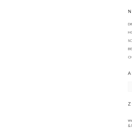
N
DI
HO
SC
BE
C
A
Ar
Z
ww
& 