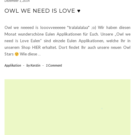
Dezember 1, 2014
OWL WE NEED IS LOVE ♥
Owl we neeeed is looovveeeeee *tralalalalaa* ;o) Wir haben diesen
Monat wunderschöne Eulen Applikationen für Euch. Unsere „Owl we
need is Love Eulen“ sind einzele Eulen Applikationen, welche Ihr in
unserem Shop HIER erhaltet. Dort findet Ihr auch unsere neuen Owl
Stars
Wie diese
…
Applikation
-
by
Kerstin
-
1 Comment