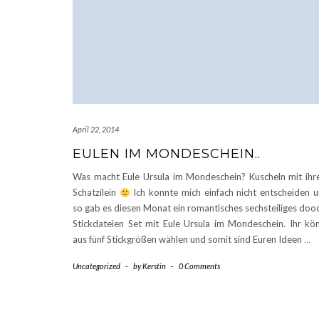
April 22, 2014
EULEN IM MONDESCHEIN..
Was macht Eule Ursula im Mondeschein? Kuscheln mit ih
Schatzilein
Ich konnte mich einfach nicht entscheiden 
so gab es diesen Monat ein romantisches sechsteiliges doo
Stickdateien Set mit Eule Ursula im Mondeschein. Ihr kö
aus fünf Stickgrößen wählen und somit sind Euren Ideen
…
Uncategorized
-
by
Kerstin
-
0 Comments