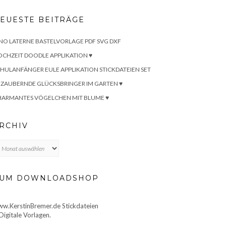
EUESTE BEITRÄGE
NO LATERNE BASTELVORLAGE PDF SVG DXF
CHZEIT DOODLE APPLIKATION ♥
HULANFÄNGER EULE APPLIKATION STICKDATEIEN SET
ZAUBERNDE GLÜCKSBRINGER IM GARTEN ♥
HARMANTES VÖGELCHEN MIT BLUME ♥
RCHIV
chiv
UM DOWNLOADSHOP
w.KerstinBremer.de Stickdateien
Digitale Vorlagen.