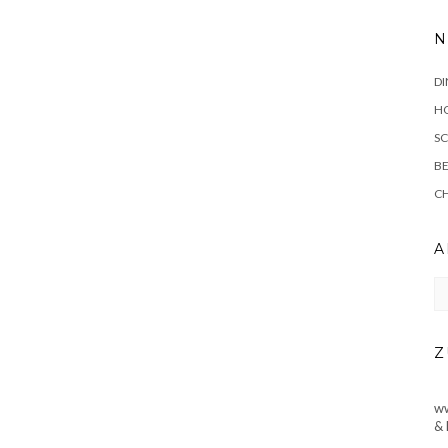
N
DI
HO
SC
BE
C
A
Ar
Z
ww
& 